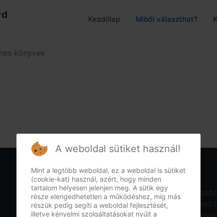
rd
Kezdőlap
Miből választhat?
lmes könyvek
A weboldal sütiket használ!
Mint a legtöbb weboldal, ez a weboldal is sütiket
(cookie-kat) használ, azért, hogy minden
tartalom helyesen jelenjen meg. A sütik egy
Szcientológia Egyház IX. Misszió
, Dianetika Életjo
része elengedhetetlen a működéshez, míg más
fenntartva. Hálás köszönet illeti az L. Ron Hubbard 
részük pedig segíti a weboldal fejlesztését,
illetve kényelmi szolgáltatásokat nyújt a
felhasználását L. Ron Hubbard szerzői joggal védett