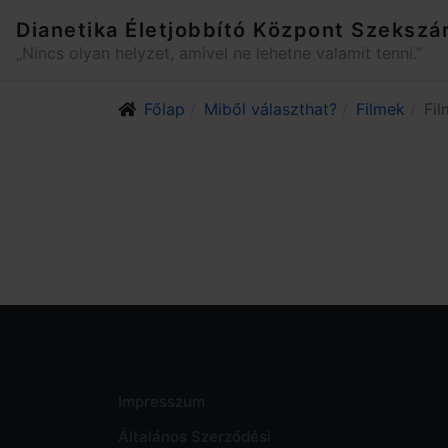
Dianetika Életjobbító Központ Szekszá
„Nincs olyan helyzet, amivel ne lehetne valamit tenni.”
Főlap
Miből választhat?
Filmek
Fi
Impresszum
Általános Szerződési