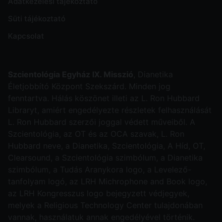
Adatkezelési tájékoztató
Süti tájékoztató
Kapcsolat
Szcientológia Egyház IX. Misszió
, Dianetika
Életjobbító Központ Szekszárd. Minden jog
fenntartva. Hálás köszönet illeti az L. Ron Hubbard
Libraryt, amiért engedélyezte részletek felhasználását
L. Ron Hubbard szerzői joggal védett műveiből. A
Szcientológia, az OT és az OCA szavak, L. Ron
Hubbard neve, a Dianetika, Szcientológia, A Híd, OT,
Clearsound, a Szcientológia szimbólum, a Dianetika
szimbólum, a Tudás Aranykora logo, a Levelező-
tanfolyam logó, az LRH Michrophone and Book logo,
az LRH Kongresszus logo bejegyzett védjegyek,
melyek a Religious Technology Center tulajdonában
vannak, használatuk annak engedélyével történik.