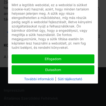
[Scientology] anyagok elméről és szellemről szóló
Mint a legtöbb weboldal, ez a weboldal is sütiket
hatalmas tárházából származik. Ez egy olyan eszköz,
(cookie-kat) használ, azért, hogy minden tartalom
amely a mindennapi életben felhasználható a
helyesen jelenjen meg. A sütik egy része
elengedhetetlen a működéshez, míg más részük
társadalmi érintkezés súrlódásainak enyhítésére.
pedig segíti a weboldal fejlesztését, illetve kényelmi
szolgáltatásokat nyújt a felhasználóknak. Ön
bármikor dönthet úgy, hogy a engedélyezi, vagy
1
2
megtiltja a sütik használatát. De fontos
2. oldal / 2
megjegyeznünk, hogy a sütik tiltása esetén ön
képtelen lesz használni a weboldalt, pl. nem fog
KOSÁR
tudni belépni, és rendelni könyveket.
A kosár üres
Elfogadom
Elutasítom
További információ
|
Süti tájékoztató
Impresszum
Általános Szerződési Feltételek